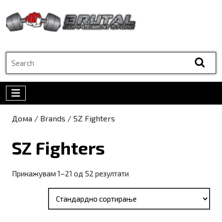
Skip
to
content
Skip
to
Search
content
for:
Open
Menu
Дома
/ Brands / SZ Fighters
SZ Fighters
Прикажувам 1–21 од 52 резултати