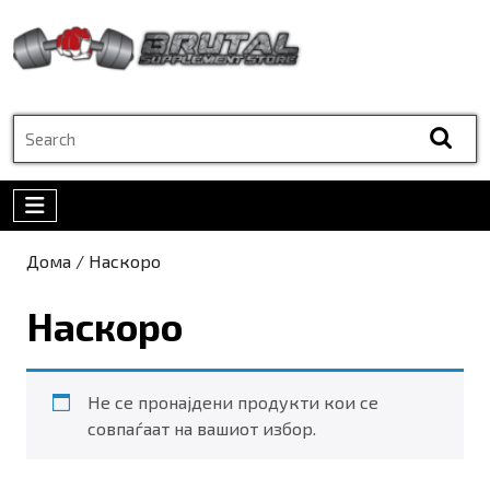
Skip
to
content
Skip
to
Search
content
for:
Open
Menu
Дома
/ Наскоро
Наскоро
Не се пронајдени продукти кои се
совпаѓаат на вашиот избор.