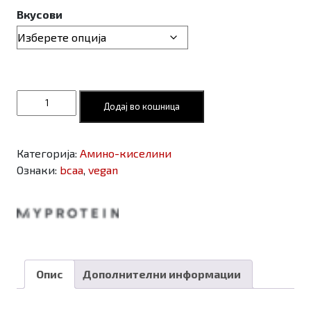
Вкусови
Vegan
Додај во кошница
BCAA
2:1:1
powder
Категорија:
Амино-киселини
количина
Ознаки:
bcaa
,
vegan
Опис
Дополнителни информации