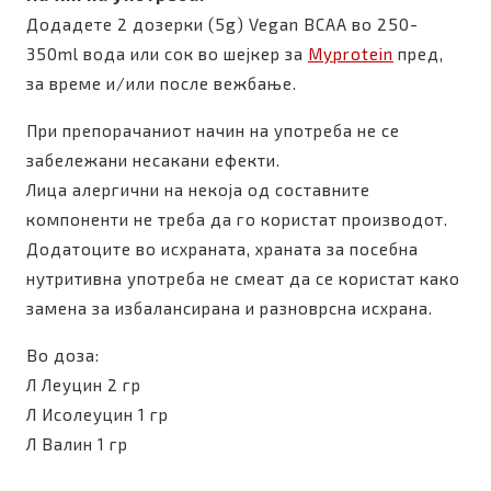
Додадете 2 дозерки (5g) Vegan BCAA во 250-
350ml вода или сок во шејкер за
Myprotein
пред,
за време и/или после вежбање.
При препорачаниот начин на употреба не се
забележани несакани ефекти.
Лица алергични на некоја од составните
компоненти не треба да го користат производот.
Додатоците во исхраната, храната за посебна
нутритивна употреба не смеат да се користат како
замена за избалансирана и разноврсна исхрана.
Во доза:
Л Леуцин 2 гр
Л Исолеуцин 1 гр
Л Валин 1 гр