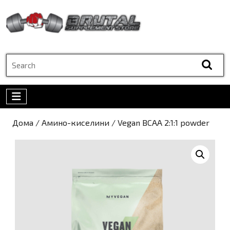
Skip
to
content
Skip
to
Search
content
for:
Open
Menu
Дома
/
Амино-киселини
/ Vegan BCAA 2:1:1 powder