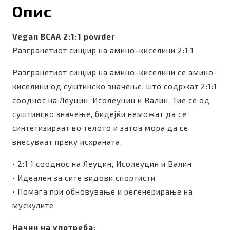
Опис
Vegan BCAA 2:1:1 powder
Разгранетиот синџир на амино-киселини 2:1:1
Разгранетиот синџир на амино-киселини се амино-
киселини од суштинско значење, што содржат 2:1:1
сооднос на Леуцин, Исолеуцин и Валин. Тие се од
суштинско значење, бидејќи неможат да се
синтетизираат во телото и затоа мора да се
внесуваат преку исхраната.
• 2:1:1 сооднос на Леуцин, Исолеуцин и Валин
• Идеален за сите видови спортисти
• Помага при обновување и регенерирање на
мускулите
Начин на употреба: