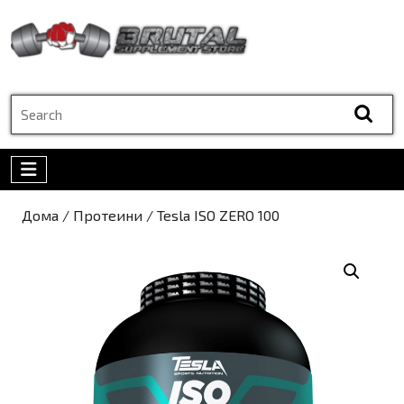
Skip
to
content
Skip
to
Search
content
for:
Open
Menu
Дома
/
Протеини
/ Tesla ISO ZERO 100