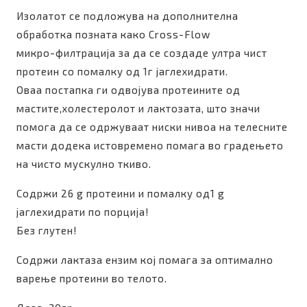
Изолатот се подложува на дополнителна
обработка позната како Cross-Flow
микро-филтрација за да се создаде ултра чист
протеин со помалку од 1г јаглехидрати.
Оваа постапка ги одвојува протеините од
мастите,холестеролот и лактозата, што значи
помога да се одржуваат ниски нивоа на телесните
масти додека истовремено помага во градењето
на чисто мускулно ткиво.
Содржи 26 g протеини и помалку од1 g
јаглехидрати по порција!
Без глутен!
Содржи лактаза ензим кој помага за оптимално
варење протеини во телото.