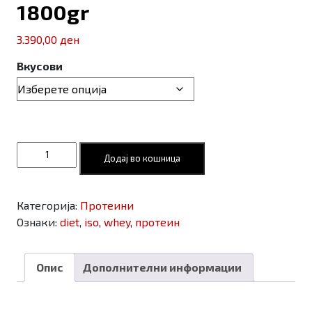
1800gr
3.390,00
ден
Вкусови
Applied
Додај во кошница
Nutrition
Diet
Whey
Категорија:
Протеини
-
Ознаки:
diet
,
iso
,
whey
,
протеин
Dietary
Protein
1800gr
Опис
Дополнителни информации
количина