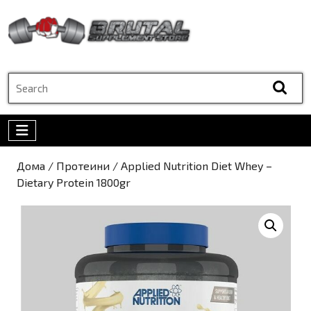
Skip
to
content
Skip
to
Search
content
for:
Open
Menu
Дома
/
Протеини
/ Applied Nutrition Diet Whey –
Dietary Protein 1800gr