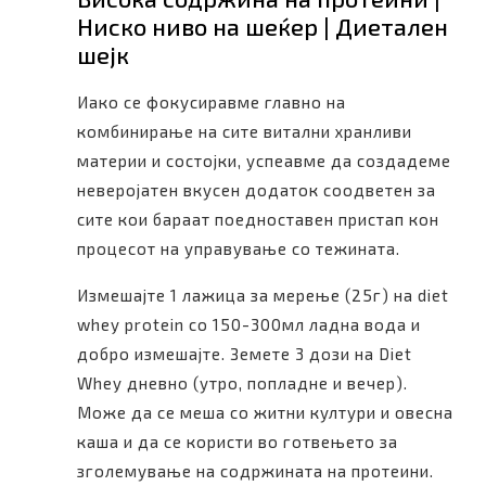
Ниско ниво на шеќер | Диетален
шејк
Иако се фокусиравме главно на
комбинирање на сите витални хранливи
материи и состојки, успеавме да создадеме
неверојатен вкусен додаток соодветен за
сите кои бараат поедноставен пристап кон
процесот на управување со тежината.
Измешајте 1 лажица за мерење (25г) на diet
whey protein со 150-300мл ладна вода и
добро измешајте. Земете 3 дози на Diet
Whey дневно (утро, попладне и вечер).
Може да се меша со житни култури и овесна
каша и да се користи во готвењето за
зголемување на содржината на протеини.