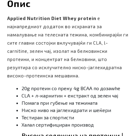
Опис
Applied Nutrition Diet Whey protein
е
најнапредниот додаток во исхраната за
намалување на телесната тежина, комбинирајќи ги
сите главни состојки вклучувајќи ги CLA, l-
carnitine, зелен чај, изолат на белковински
протеини, и концентрат на белковини, што
резултира со исклучително ниско-јаглехидратна
високо-протеинска мешавина.
20g протеин со преку 4g BCAA по дозаwhe
CLA + л-карнитин + екстракт од зелен чај
Помага при губење на тежината
Ниско ниво на јаглехидрати и шеќери
Тестиран за спортисти
Халал сертифициран производ
Висока содржина на протеини |