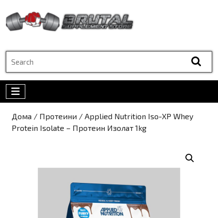
Skip
to
content
Skip
to
Search
content
for:
Open
Menu
Дома
/
Протеини
/ Applied Nutrition Iso-XP Whey
Protein Isolate – Протеин Изолат 1kg