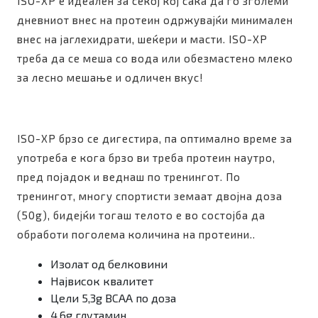
ISO-XP е идеален за секој кој сака да го зголеми
дневниот внес на протеин одржувајќи минимален
внес на јаглехидрати, шеќери и масти. ISO-XP
треба да се меша со вода или обезмастено млеко
за лесно мешање и одличен вкус!
ISO-XP брзо се дигестира, па оптимално време за
употреба е кога брзо ви треба протеин наутро,
пред појадок и веднаш по тренингот. По
тренингот, многу спортисти земаат двојна доза
(50g), бидејќи тогаш телото е во состојба да
обработи поголема количина на протеини..
Изолат од белковини
Највисок квалитет
Цели 5,3g BCAA по доза
4.6g глутамин