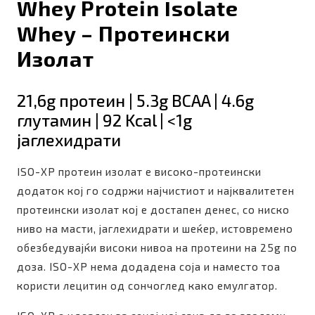
Whey Protein Isolate
Whey – Протеински
Изолат
21,6g протеин | 5.3g BCAA | 4.6g
глутамин | 92 Kcal | <1g
јаглехидрати
ISO-XP протеин изолат е високо-протеински
додаток кој го содржи најчистиот и најквалитетен
протеински изолат кој е достапен денес, со ниско
ниво на масти, јаглехидрати и шеќер, истовремено
обезбедувајќи високи нивоа на протеини на 25g по
доза. ISO-XP нема додадена соја и наместо тоа
користи лецитин од сончоглед како емулгатор.