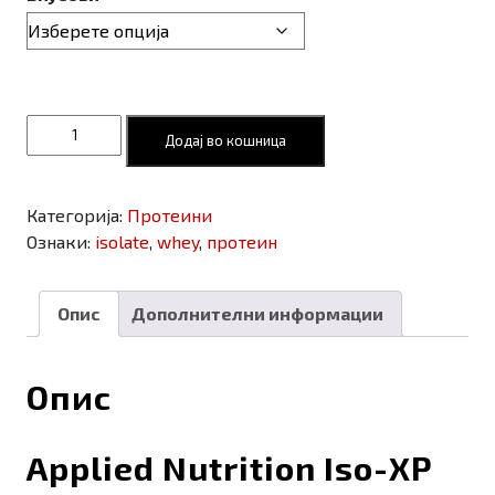
Applied
Додај во кошница
Nutrition
Iso-
XP
Категорија:
Протеини
Whey
Ознаки:
isolate
,
whey
,
протеин
Protein
Isolate
-
Опис
Дополнителни информации
Протеин
Изолат
Опис
1kg
количина
Applied Nutrition Iso-XP