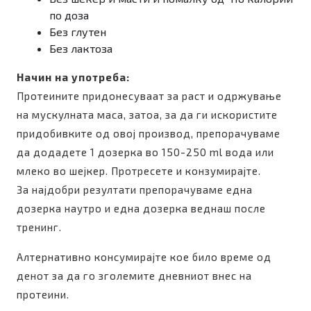
по доза
Без глутен
Без лактоза
Начин на употреба:
Протеините придонесуваат за раст и одржување
на мускулната маса, затоа, за да ги искористите
придобивките од овој производ, препорачуваме
да додадете 1 дозерка во 150-250 ml вода или
млеко во шејкер. Протресете и конзумирајте.
За најдобри резултати препорачуваме една
дозерка наутро и една дозерка веднаш после
тренинг.
Алтернативно консумирајте кое било време од
денот за да го зголемите дневниот внес на
протеини.