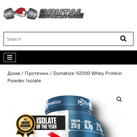
Skip
to
content
Skip
to
Search
content
for:
Open
Menu
Дома
/
Протеини
/ Dymatize ISO100 Whey Protein
Powder Isolate