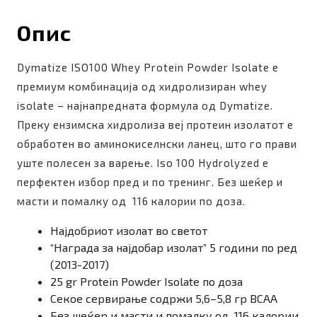
Опис
Dymatize ISO100 Whey Protein Powder Isolate е
премиум комбинација од хидролизиран whey
isolate – најнапредната формула од Dymatize.
Преку ензимска хидролиза веј протеин изолатот е
обработен во аминокиселнски ланец, што го прави
уште полесен за варење. Iso 100 Hydrolyzed е
перфектен избор пред и по тренинг. Без шеќер и
масти и помалку од 116 калории по доза.
Најдобриот изолат во светот
“Награда за најдобар изолат” 5 години по ред
(2013-2017)
25 gr Protein Powder Isolate по доза
Секое сервирање содржи 5,6–5,8 гр BCAA
Без шеќер и масти и помалку од 116 калории