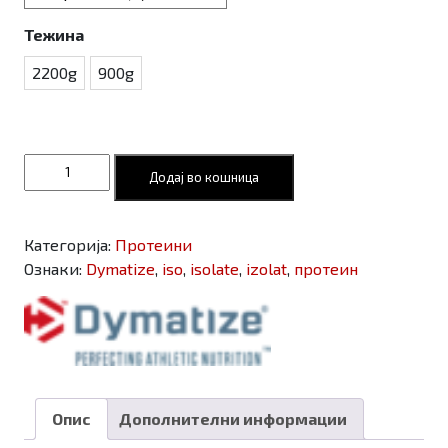
through
4.990,00 ден
Тежина
2200g
900g
Dymatize
Додај во кошница
ISO100
Whey
Protein
Категорија:
Протеини
Powder
Ознаки:
Dymatize
,
iso
,
isolate
,
izolat
,
протеин
Isolate
количина
Опис
Дополнителни информации