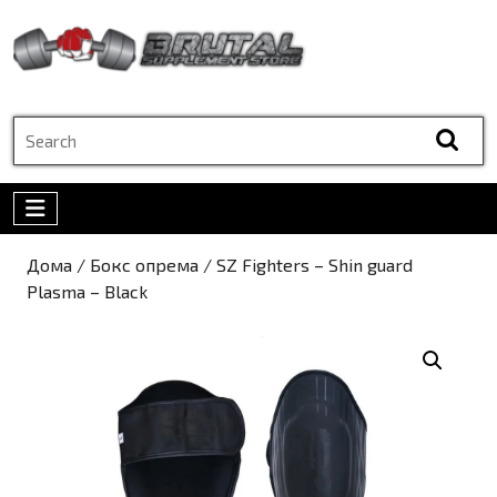
Skip
to
content
Skip
to
Search
content
for:
Open
Menu
Дома
/
Бокс опрема
/ SZ Fighters – Shin guard
Plasma – Black