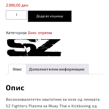
2.990,00
ден
SZ
Додај во кошница
Fighters
-
Shin
Категорија:
Бокс опрема
guard
Plasma
–
Black
количина
Опис
Дополнителни информации
Опис
Висококвалитетен заштитник за нозе од линијата
SZ Fighters Plasma за Muay Thai и Kickboxing од