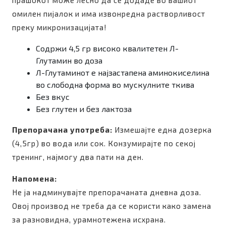
прашокот може лесно да се додаде во вашиот
омилен пијалок и има извонредна растворливост
преку микронизацијата!
Содржи 4,5 гр високо квалитетен Л-
Глутамин во доза
Л-Глутаминот е најзастапена аминокиселина
во слободна форма во мускулните ткива
Без вкус
Без глутен и без лактоза
Препорачана употреба:
Измешајте една дозерка
(4,5гр) во вода или сок. Конзумирајте по секој
тренинг, најмогу два пати на ден.
Напомена:
Не ја надминувајте препорачаната дневна доза.
Овој производ не треба да се користи како замена
за разновидна, урамнотежена исхрана.