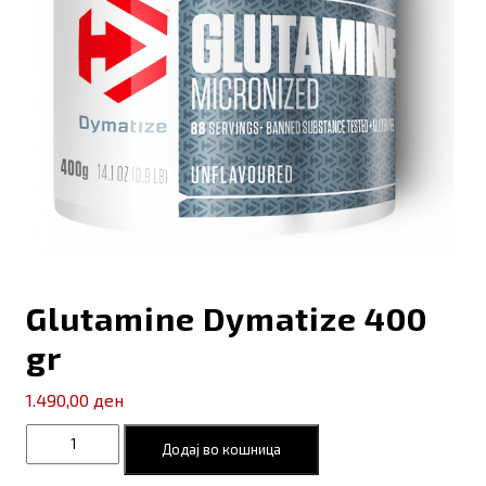
Glutamine Dymatize 400
gr
1.490,00
ден
Glutamine
Додај во кошница
Dymatize