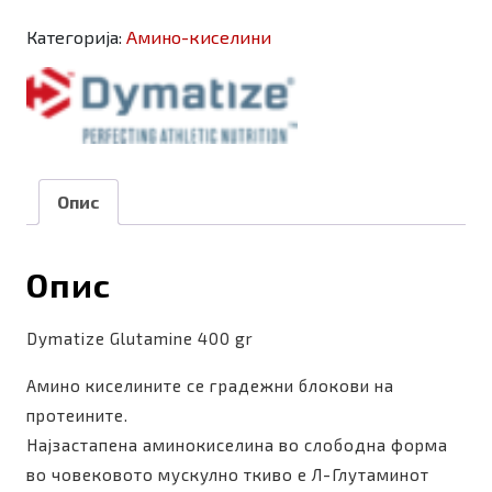
400
gr
Категорија:
Амино-киселини
количина
Опис
Опис
Dymatize Glutamine 400 gr
Амино киселините се градежни блокови на
протеините.
Најзастапена аминокиселина во слободна форма
во човековото мускулно ткиво е Л-Глутаминот