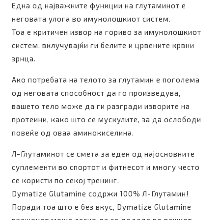
Една од најважните функции на глутаминот е
неговата улога во имунолошкиот систем.
Тоа е критичен извор на гориво за имунолошкиот
систем, вклучувајќи ги белите и црвените крвни
зрнца.
Ако потребата на телото за глутамин е поголема
од неговата способност да го произведува,
вашето тело може да ги разгради изворите на
протеини, како што се мускулите, за да ослободи
повеќе од оваа аминокиселина.
Л-Глутаминот се смета за еден од најосновните
суплементи во спортот и фитнесот и многу често
се користи по секој тренинг.
Dymatize Glutamine содржи 100% Л-Глутамин!
Поради тоа што е без вкус, Dymatize Glutamine