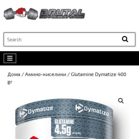
Skip
to
content
Skip
to
Search
content
for:
Open
Menu
Дома
/
Амино-киселини
/ Glutamine Dymatize 400
gr