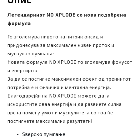
Легендарниот NO XPLODE со нова подобрена
формула
Го зголемува нивото на нитрик оксид и
придонесува за максимален крвен проток и
мускулно пумпање.
Новата формула NO XPLODE го зголемува фокусот
и енергијата.
За да се постигне максимален ефект од тренингот
потребна е и физичка и ментална енергија.
Благодарејќи на NO XPLODE можете да ја
искористите оваа енергија и да развиете силна
врска помеѓу умот и мускулите, а со тоа ќе
постигнете максимални резултати!
Ѕверско пумпање