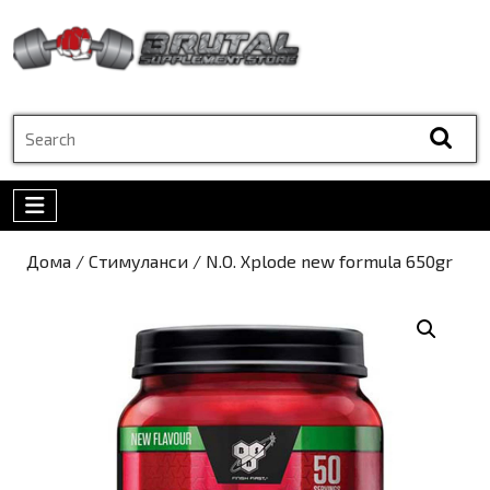
Skip
to
content
Skip
to
Search
content
for:
Open
Menu
Дома
/
Стимуланси
/ N.O. Xplode new formula 650gr