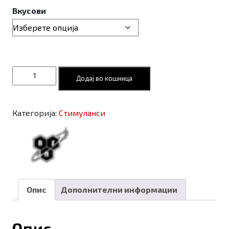
Вкусови
N.O.
Додај во кошница
Xplode
new
formula
Категорија:
Стимуланси
650gr
количина
Опис
Дополнителни информации
Опис