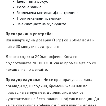
Енергија и фокус
Регенерација
Зголемена мотивација за тренинг
Поинтензивни тренинзи
Зајакнат раст на мускулите
Препорачана употреба
:
Измешајте една дозерка (13гр) со 250мл вода и
пијте 30 минути пред тренинг.
Дозата содржи 200мг кофеин. Кога го
подготвувате NO XPLODE само промешајте го со
лажица, не го шејкајте.
Предупредување:
Не се препорачува за лица
помлади од 18 години, бремени жени или во
процес на зачнување, доилки, лица кои се
чувствителни на бета-аланин, кофеин и ниацин. Да
не се конзумира кофеин од други извори додека