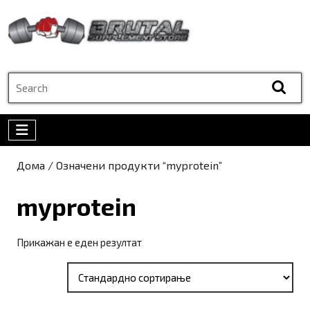
Skip
to
content
Skip
to
Search
content
for:
Open
Menu
Дома
/ Означени продукти “myprotein”
myprotein
Прикажан е еден резултат