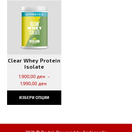
Clear Whey Protein
Isolate
1.900,00
ден
–
Price
1.990,00
ден
range:
This
1.900,00 ден
ИЗБЕРИ ОПЦИИ
through
product
1.990,00 ден
has
multiple
variants.
The